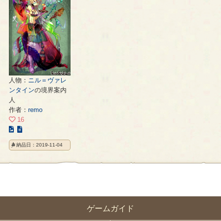
人物：
ニル＝ヴァレ
ンタイン
の境界案内
人
作者：
remo
16
こ
の
納品日：2019-11-04
イ
ラ
ス
ト
の
ペ
ゲームガイド
ー
ジ