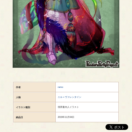
remo
作者
ニル＝ヴァレンタイン
人物
境界案内人イラスト
イラスト種別
2019年11月04日
納品日