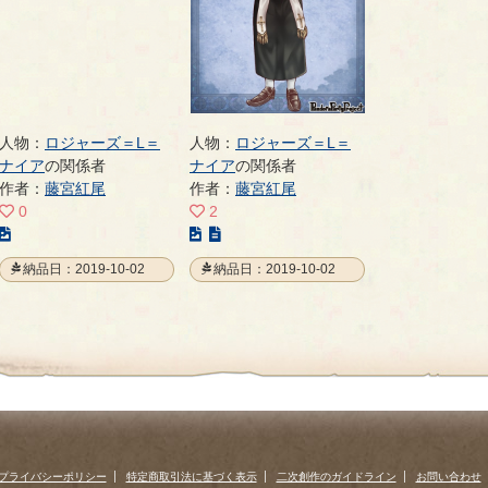
人物：
ロジャーズ＝L＝
人物：
ロジャーズ＝L＝
ナイア
の関係者
ナイア
の関係者
作者：
藤宮紅尾
作者：
藤宮紅尾
0
2
こ
こ
の
の
納品日：2019-10-02
納品日：2019-10-02
イ
イ
ラ
ラ
ス
ス
ト
ト
の
の
ペ
ペ
ー
ー
ジ
ジ
プライバシーポリシー
特定商取引法に基づく表示
二次創作のガイドライン
お問い合わせ