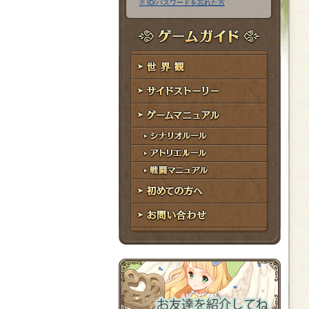
※ ID/パスワードを忘れた方
ア
ワ
ド
ー
レ
ド
ゲームガイド
ス
世界観
サイドストーリー
ゲームマニュアル
シナリオルール
アトリエルール
戦闘マニュアル
初めての方へ
お問い合わせ