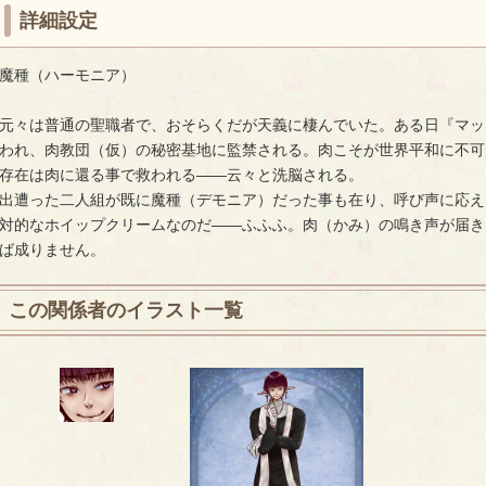
詳細設定
魔種（ハーモニア）
元々は普通の聖職者で、おそらくだが天義に棲んでいた。ある日『マッ
われ、肉教団（仮）の秘密基地に監禁される。肉こそが世界平和に不可
存在は肉に還る事で救われる――云々と洗脳される。
出遭った二人組が既に魔種（デモニア）だった事も在り、呼び声に応え
対的なホイップクリームなのだ――ふふふ。肉（かみ）の鳴き声が届き
ば成りません。
この関係者のイラスト一覧