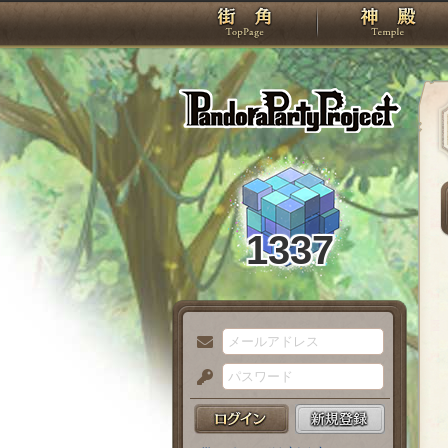
TOP
Pando
1337
メ
ー
パ
ル
ス