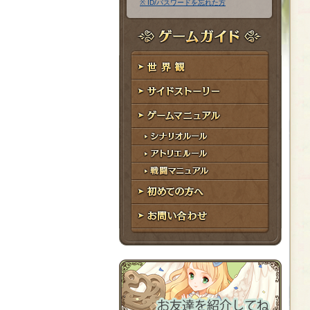
※ ID/パスワードを忘れた方
ア
ワ
ド
ー
レ
ド
ゲームガイド
ス
世界観
サイドストーリー
ゲームマニュアル
シナリオルール
アトリエルール
戦闘マニュアル
初めての方へ
お問い合わせ