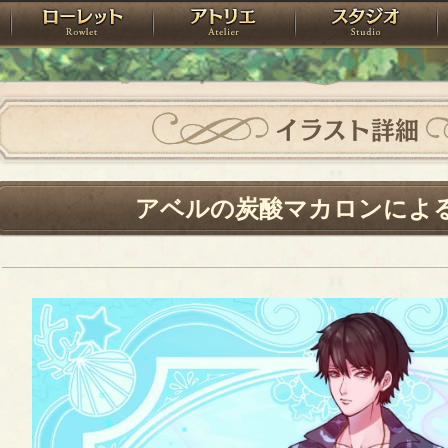
神殿
ローレット
アトリエ
raPartyProject
イラスト詳細
アベルの炭酸マカロンによる水