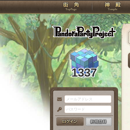
TOP
Pando
1337
メ
ー
パ
ル
ス