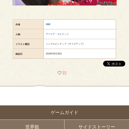
神崎
作者
アーリア・スピリッツ
人物
シングルピンナップ（サイズアップ）
イラスト種別
2019年05月26日
納品日
22
ゲームガイド
世界観
サイドストーリー