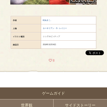
紀ぬまこ。
作者
カーネリアン・S・レイニー
人物
シングルピンナップ
イラスト種別
2018年10月04日
納品日
8
ゲームガイド
世界観
サイドストーリー