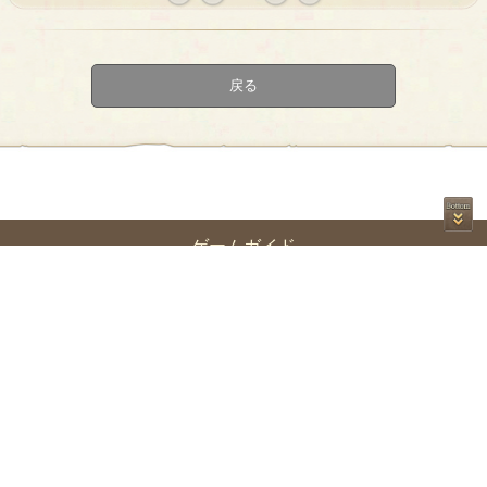
« first
‹
next ›
last »
prev
戻る
ゲームガイド
世界観
サイドストーリー
ゲームマニュアル
初めての方へ
利用規約
プライバシーポリシー
特定商取引法に基づく表示
二次創作のガイドライン
お問い合
わせ
Re:version
© 2017 Re:version.