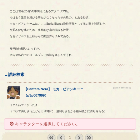
ここは"静寂の青"の中間点にあるアクエリア島。
今はもう注目を浴びる事も少なくなったその島の、とある砂浜。
モカ・ビアンキーニはここにStella Bianca臨時店舗として海の家を開店した。
交通不便な地のため、簡易的な宿泊施設も設置。
なおイザベラ女王様からの開設許可済みである。
夏季臨時RPスレッドだ。
店内や島内でのロールプレイ雑談を楽しんでくれ。
→詳細検索
[2020-10-18 07:31:42]
【
Pantera Nera
】
モカ
・
ビアンキーニ
（
p3p007999
）
うどん茹で上がったよー！
（つゆで満たされたどんぶり3杯に、湯切りざるから麺が静かに滑り落ちる）
キャラクターを選択してください。
1