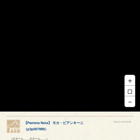
＋
□
－
[2020-07-18 09:39:58]
【
Pantera Nera
】
モカ
・
ビアンキーニ
（
p3p007999
）
（ざざーん……ざざーん……）