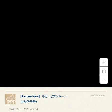
＋
□
－
[2020-07-18 09:39:58]
【
Pantera Nera
】
モカ
・
ビアンキーニ
（
p3p007999
）
（ざざーん……ざざーん……）