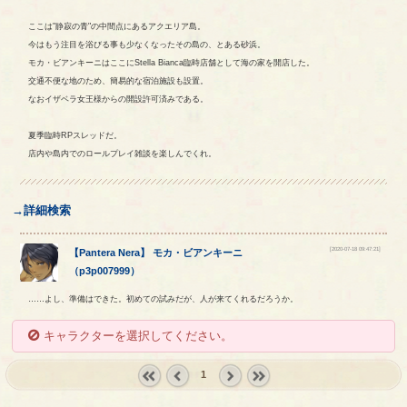
ここは"静寂の青"の中間点にあるアクエリア島。
今はもう注目を浴びる事も少なくなったその島の、とある砂浜。
モカ・ビアンキーニはここにStella Bianca臨時店舗として海の家を開店した。
交通不便な地のため、簡易的な宿泊施設も設置。
なおイザベラ女王様からの開設許可済みである。
夏季臨時RPスレッドだ。
店内や島内でのロールプレイ雑談を楽しんでくれ。
→詳細検索
[2020-07-18 09:47:21]
【
Pantera Nera
】
モカ
・
ビアンキーニ
（
p3p007999
）
……よし、準備はできた。初めての試みだが、人が来てくれるだろうか。
キャラクターを選択してください。
1
« first
‹
next ›
last »