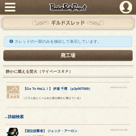
PandoraPartyProject
ギルドスレッド
スレッドの一部のみを抽出して表示しています。
廃工場
静かに燃える焚火（マイペースＲＰ）
[2020-05-04 07:31:47]
【
Go To HeLL！
】
伊達
千尋
（
p3p007569
）
（ドラム缶にくべられた薪が静かに燃えている）
→詳細検索
[2020-05-29 13:31:55]
【
冠位狙撃者
】
ジェック
・
アーロン