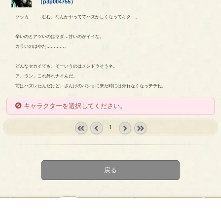
（
p3p004755
）
ソッカ………むむ、なんかヤっててハズかしくなってキタ…。
辛いのとアツいのはヤダ…甘いのがイイな。
カラいのはやだ…………。
どんなセカイでも、そーいうのはメンドウそうネ。
ア、ウン、これ外れナイんだ。
前はハズレたんだけど、ざんげのバショに来た時には外れなくなっテテね。
キャラクターを選択してください。
1
« first
‹
next ›
last »
prev
戻る