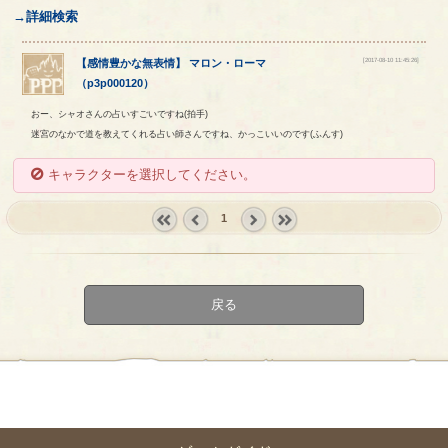
→詳細検索
[2017-08-10 11:45:26]
【
感情豊かな無表情
】
マロン
・
ローマ
（
p3p000120
）
おー、シャオさんの占いすごいですね(拍手)
迷宮のなかで道を教えてくれる占い師さんですね、かっこいいのです(ふんす)
キャラクターを選択してください。
1
« first
‹
next ›
last »
prev
戻る