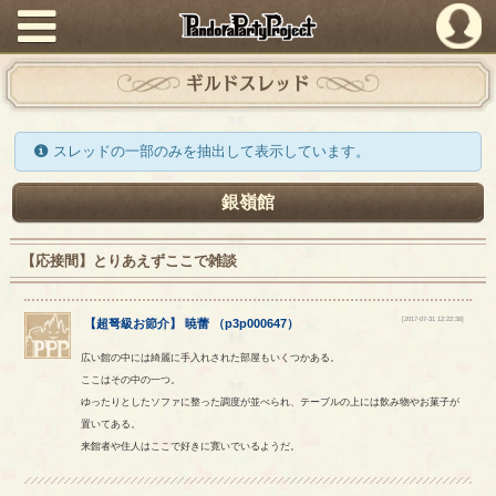
PandoraPartyProject
ギルドスレッド
スレッドの一部のみを抽出して表示しています。
銀嶺館
【応接間】とりあえずここで雑談
[2017-07-31 12:22:38]
【
超弩級お節介
】
暁蕾
（
p3p000647
）
広い館の中には綺麗に手入れされた部屋もいくつかある。
ここはその中の一つ。
ゆったりとしたソファに整った調度が並べられ、テーブルの上には飲み物やお菓子が
置いてある。
来館者や住人はここで好きに寛いでいるようだ。