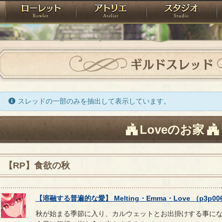
神殿
ローレット
アトリエ
raPartyProject
ギルドスレッド
スレッドの一部のみを抽出して表示しています。
Loveのお家
【RP】食欲の秋
【
溶融する普遍的な愛
】
Melting
・
Emma
・
Love
（
p3p00
秋が始まる季節に入り、カルウェットとお出掛けする事に