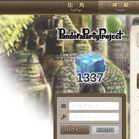
TOP
Pando
1337
メ
ー
パ
ル
ス