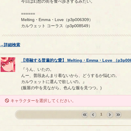
今日は幻想の街を食べ歩きするみたい。
======
Melting・Emma・Love（p3p006309）
カルウェット コーラス（p3p008549）
→詳細検索
【
溶融する普遍的な愛
】
Melting
・
Emma
・
Love
（
p3p00
『うん、いたの。
んー、普段あんまり着ないから、どうするか悩むの。
カルウェットに選んで欲しいの。』
(服屋の中を見ながら、色んな服を見つつ。)
キャラクターを選択してください。
1
«
‹
next
last
first
prev
›
»