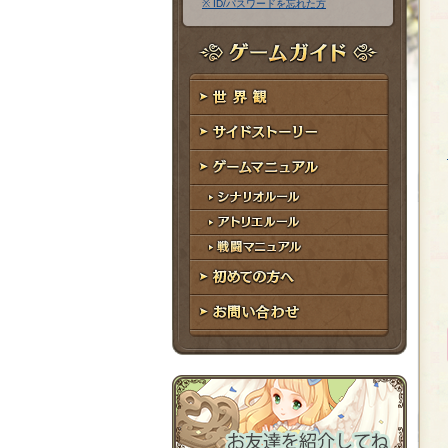
※ ID/パスワードを忘れた方
ア
ワ
ド
ー
レ
ド
ゲームガイド
ス
世界観
サイドストーリー
ゲームマニュアル
シナリオルール
アトリエルール
戦闘マニュアル
初めての方へ
お問い合わせ