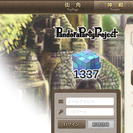
TOP
Pando
1337
メ
ー
パ
ル
ス