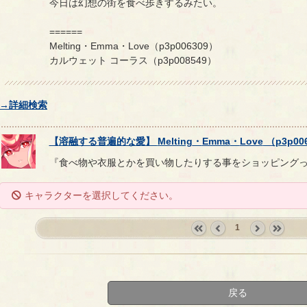
今日は幻想の街を食べ歩きするみたい。
======
Melting・Emma・Love（p3p006309）
カルウェット コーラス（p3p008549）
→詳細検索
【
溶融する普遍的な愛
】
Melting
・
Emma
・
Love
（
p3p00
『食べ物や衣服とかを買い物したりする事をショッピング
キャラクターを選択してください。
1
«
‹
next
last
first
prev
›
»
戻る