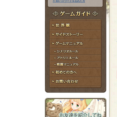
※ ID/パスワードを忘れた方
ア
ワ
ド
ー
レ
ド
ゲームガイド
ス
世界観
サイドストーリー
ゲームマニュアル
シナリオルール
アトリエルール
戦闘マニュアル
初めての方へ
お問い合わせ