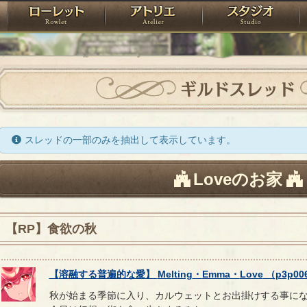
神殿
ローレット
アトリエ
raPartyProject
ギルドスレッド
スレッドの一部のみを抽出して表示しています。
Loveのお家
【RP】食欲の秋
【
溶融する普遍的な愛
】
Melting
・
Emma
・
Love
（
p3p00
秋が始まる季節に入り、カルウェットとお出掛けする事に