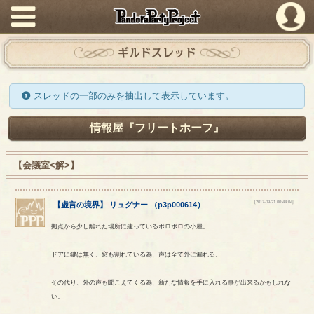
PandoraPartyProject
ギルドスレッド
スレッドの一部のみを抽出して表示しています。
情報屋『フリートホーフ』
【会議室<解>】
[2017-09-21 00:44:04]
【
虚言の境界
】
リュグナー
（
p3p000614
）
拠点から少し離れた場所に建っているボロボロの小屋。
ドアに鍵は無く、窓も割れている為、声は全て外に漏れる。
その代り、外の声も聞こえてくる為、新たな情報を手に入れる事が出来るかもしれな
い。