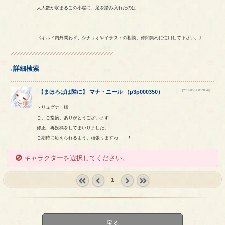
大人数が収まるこの小屋に、足を踏み入れたのは――
《ギルド内外問わず、シナリオやイラストの相談、仲間集めに使用して下さい。》
→詳細検索
[2018-06-19 00:31:49]
【
まほろばは隣に
】
マナ
・
ニール
（
p3p000350
）
＞リュグナー様
ご、ご指摘、ありがとうございます……
修正、再投稿をしてまいりました。
ご期待に応えられるよう、頑張りますね……！
キャラクターを選択してください。
1
« first
‹
next ›
last »
prev
戻る