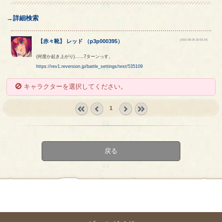
→詳細検索
[2021-08-26 20:03:24]
【
赤々靴
】
レッド
（
p3p000395
）
(何度か起き上がり)……7ターンっす。
https://rev1.reversion.jp/battle_settings/test/535109
キャラクターを選択してください。
1
« first
‹
next ›
last »
prev
戻る