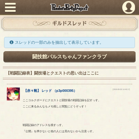
PandoraPartyProject
ギルドスレッド
スレッドの一部のみを抽出して表示しています。
闘技館パルスちゃんファンクラブ
【戦闘記録表】闘技場とクエストの思い出はここに
[2019-09-30 14:40:17]
【
赤々靴
】
レッド
（
p3p000395
）
ここコルクボードにクエストと闘技場の戦闘記録を記すっす。
ここに来るみんなもメモ残しと閲覧にどうぞっす！
戦闘記録のアドレスを残すっす。
『公開』を押さないと他の人には見れないから注意っす。