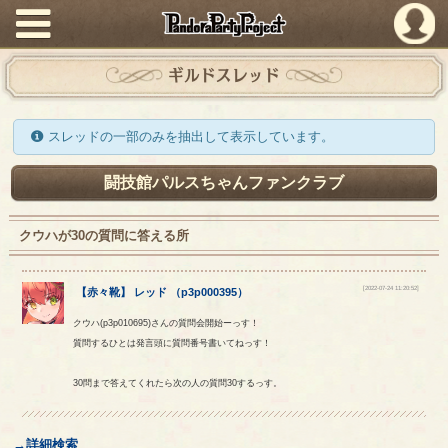
PandoraPartyProject
ギルドスレッド
スレッドの一部のみを抽出して表示しています。
闘技館パルスちゃんファンクラブ
クウハが30の質問に答える所
[2022-07-24 11:20:52]
【
赤々靴
】
レッド
（
p3p000395
）
クウハ(p3p010695)さんの質問会開始ーっす！
質問するひとは発言頭に質問番号書いてねっす！
30問まで答えてくれたら次の人の質問30するっす。
→詳細検索