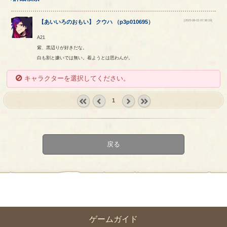
[2022-08-15 07:36:19]
【
あいいろのおもい
】
クウハ
（
p3p010695
）
A21
紫、黒辺りが好きだな。
白も割と嫌いでは無い。着ようとは思わんが。
キャラクターを選択してください。
1
« first
‹
next ›
last »
prev
戻る
ゲームガイド