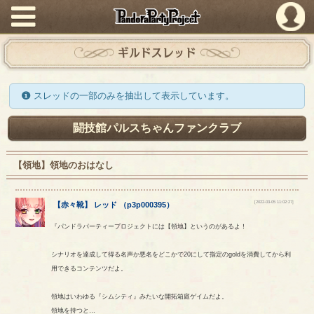
PandoraPartyProject
ギルドスレッド
スレッドの一部のみを抽出して表示しています。
闘技館パルスちゃんファンクラブ
【領地】領地のおはなし
[2022-03-05 11:02:27]
【
赤々靴
】
レッド
（
p3p000395
）
『パンドラパーティープロジェクトには【領地】というのがあるよ！
シナリオを達成して得る名声か悪名をどこかで20にして指定のgoldを消費してから利
用できるコンテンツだよ。
領地はいわゆる『シムシティ』みたいな開拓箱庭ゲイムだよ。
領地を持つと…