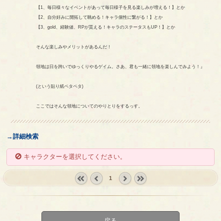
【1、毎日様々なイベントがあって毎日様子を見る楽しみが増える！】とか
【2、自分好みに開拓して眺める！キャラ個性に繋がる！】とか
【3、gold、経験値、RPが貰える！キャラのステータスもUP！】とか
そんな楽しみやメリットがあるんだ！
領地は日を跨いでゆっくりやるゲイム。さあ、君も一緒に領地を楽しんでみよう！』
(という貼り紙ペタペタ)
ここではそんな領地についてのやりとりをするっす。
→詳細検索
キャラクターを選択してください。
1
« first
‹
next ›
last »
prev
戻る