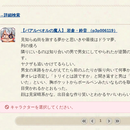
→詳細検索
【
バアルぺオルの魔人
】
岩倉
・
鈴音
（
p3p006119
）
見知らぬ街を旅する夢かと思いきや最後はドラマ夢。
列の後ろ
隣りにいるのは知り合いの男で男女にしてやられたが逆襲
す。
ヤクザも追いかけてるらしい。
男女の末路をかんがえてたら前のふたりが振り向いて何事
夢オレは否定し「トリイとは誰ですか」と聞き返すと男は
いた」といい、胸ポケットからボールペンみたいなものを
目突かれるかとおもった。
顔は見栄晴系かな。出目金な作り笑いとわかるヤバいわら
キャラクターを選択してください。
1
«
‹
next
last