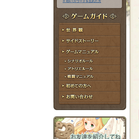
※ ID/パスワードを忘れた方
ア
ワ
ド
ー
レ
ド
ゲームガイド
ス
世界観
サイドストーリー
ゲームマニュアル
シナリオルール
アトリエルール
戦闘マニュアル
初めての方へ
お問い合わせ