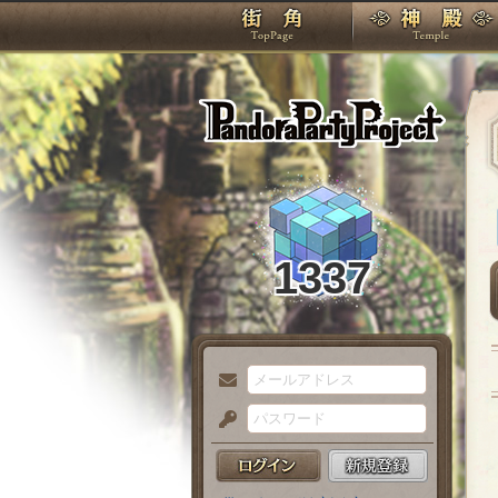
TOP
Pando
1337
メ
ー
パ
ル
ス