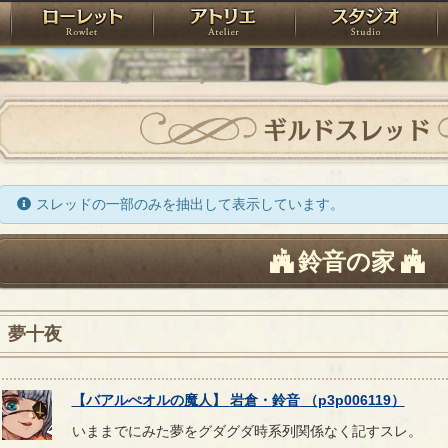
神殿
ローレット
アトリエ
raPartyProject
ギルドスレッド
スレッドの一部のみを抽出して表示しています。
鈴音の家
夢十夜
【
バアルぺオルの魔人
】
岩倉
・
鈴音
（
p3p006119
）
いままでにみた夢をグダグダ時系列関係なく記すスレ。