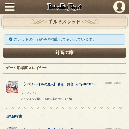
PandoraPartyProject
ギルドスレッド
スレッドの一部のみを抽出して表示しています。
鈴音の家
ゲーム用考察スレイヤー
[2020-11-04 12:10:18]
【
バアルぺオルの魔人
】
岩倉
・
鈴音
（
p3p006119
）
ン～フッフッ。
どんなぱんつ履いてるかの電話カナ？(考察)
→詳細検索
[2020-11-04 12:11:32]