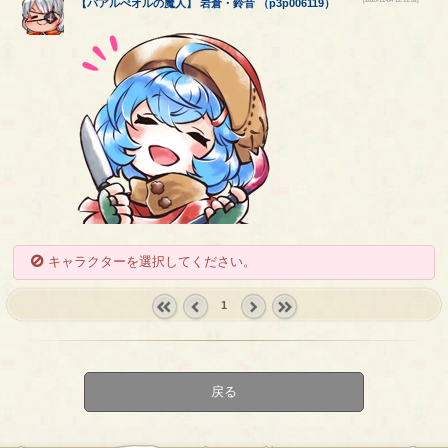
【
バアルぺオルの魔人
】
岩倉
・
鈴音
（
p3p006119
）
キャラクターを選択してください。
1
« first
‹
next ›
last »
prev
戻る