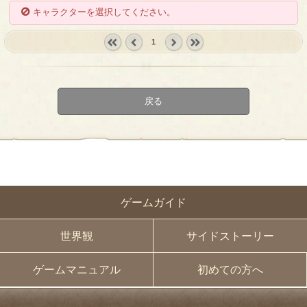
キャラクターを選択してください。
1
« first
‹
next ›
last »
prev
戻る
ゲームガイド
世界観
サイドストーリー
ゲームマニュアル
初めての方へ