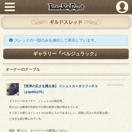
PandoraPartyProject
ギルドスレッド
スレッドの一部のみを抽出して表示しています。
ギャラリー『ベルジュラック』
オーナーのテーブル
[2018-12-13 20:42:01]
【
世界の広さを識る者
】
イシュトカ
＝
オリフィチエ
（
p3p001275
）
ギャラリーのオーナー、イシュトカの指定席。
机の上には帳簿や目録やその他の雑多な物が積まれている。
すぐ近くの壁にはイシュトカのお気に入りであるらしい、花瓶に活けた向日葵を描い
た大きな絵が飾られている。
雑談、暇つぶし、ギャラリーへの要望はこちらに。