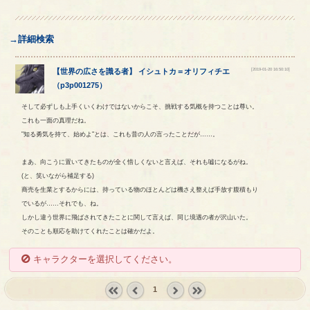
→詳細検索
[2019-01-20 16:50:10]
【
世界の広さを識る者
】
イシュトカ
＝
オリフィチエ
（
p3p001275
）
そして必ずしも上手くいくわけではないからこそ、挑戦する気概を持つことは尊い。
これも一面の真理だね。
"知る勇気を持て、始めよ"とは、これも昔の人の言ったことだが……。
まあ、向こうに置いてきたものが全く惜しくないと言えば、それも嘘になるがね。
(と、笑いながら補足する)
商売を生業とするからには、持っている物のほとんどは機さえ整えば手放す腹積もり
でいるが……それでも、ね。
しかし違う世界に飛ばされてきたことに関して言えば、同じ境遇の者が沢山いた。
そのことも順応を助けてくれたことは確かだよ。
キャラクターを選択してください。
1
« first
‹
next ›
last »