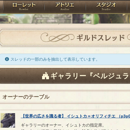
神殿
ローレット
アトリエ
raPartyProject
ギルドスレッド
スレッドの一部のみを抽出して表示しています。
ギャラリー『ベルジュラ
オーナーのテーブル
【
世界の広さを識る者
】
イシュトカ
＝
オリフィチエ
（
p3p
ギャラリーのオーナー、イシュトカの指定席。