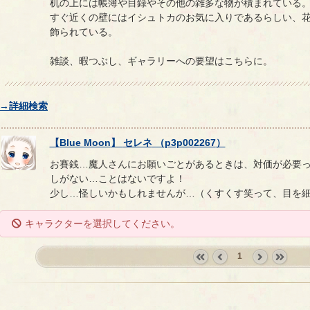
机の上には帳簿や目録やその他の雑多な物が積まれている
すぐ近くの壁にはイシュトカのお気に入りであるらしい、
飾られている。
雑談、暇つぶし、ギャラリーへの要望はこちらに。
→詳細検索
【
Blue Moon
】
セレネ
（
p3p002267
）
お賽銭…魔人さんにお願いごとがあるときは、対価が必要
しがない…ことはないですよ！
少し…怪しいかもしれませんが…（くすくす笑って、目を
キャラクターを選択してください。
1
«
‹
next
last
first
prev
›
»