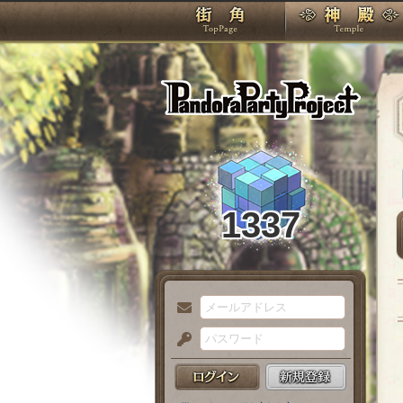
TOP
Pando
1337
メ
ー
パ
ル
ス