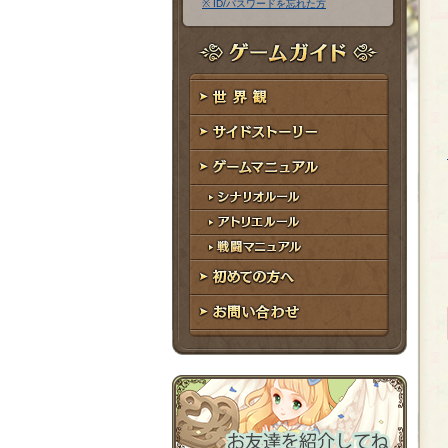
※ ID/パスワードを忘れた方
ア
ワ
ド
ー
レ
ド
ゲームガイド
ス
世界観
サイドストーリー
ゲームマニュアル
シナリオルール
アトリエルール
戦闘マニュアル
初めての方へ
お問い合わせ