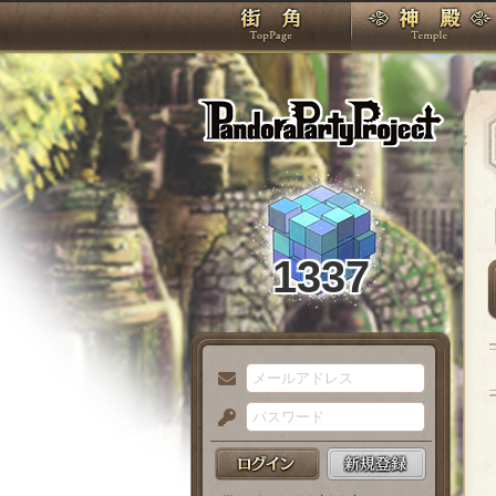
TOP
Pando
1337
メ
ー
パ
ル
ス