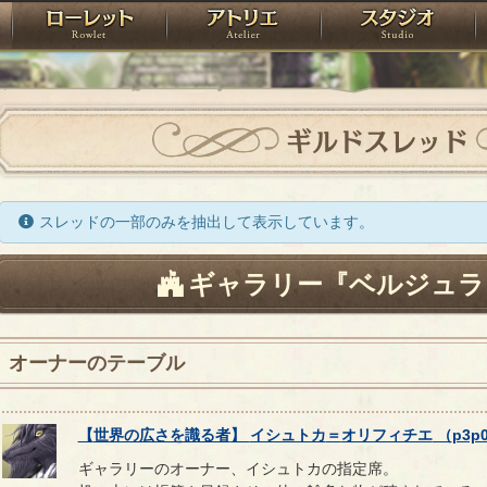
神殿
ローレット
アトリエ
raPartyProject
ギルドスレッド
スレッドの一部のみを抽出して表示しています。
ギャラリー『ベルジュラ
オーナーのテーブル
【
世界の広さを識る者
】
イシュトカ
＝
オリフィチエ
（
p3p
ギャラリーのオーナー、イシュトカの指定席。