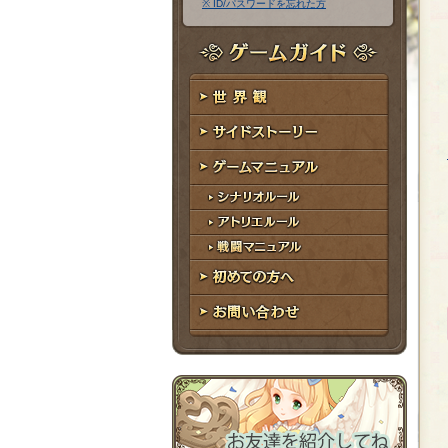
※ ID/パスワードを忘れた方
ア
ワ
ド
ー
レ
ド
ゲームガイド
ス
世界観
サイドストーリー
ゲームマニュアル
シナリオルール
アトリエルール
戦闘マニュアル
初めての方へ
お問い合わせ