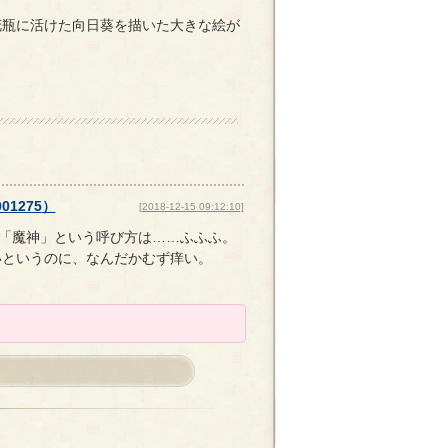
。
花瓶に活けた向日葵を描いた大きな絵が
001275
）
[2018-12-15 09:12:10]
た「魔神」という呼び方は……ふふふ。
いというのに、なんだかむず痒い。