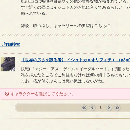
机の上には帳簿や目録やその他の雑多な物が積まれている
すぐ近くの壁にはイシュトカのお気に入りであるらしい、
飾られている。
雑談、暇つぶし、ギャラリーへの要望はこちらに。
→詳細検索
【
世界の広さを識る者
】
イシュトカ
＝
オリフィチエ
（
p3p
決戦(『＜ジーニアス・ゲイム＞イーグルハート』)で賜っ
私を拝んだところでご利益もなければ何の鎮まるものもな
まあ、箔が付くぶんには悪い気はしないがね。
キャラクターを選択してください。
1
«
‹
next
last
first
prev
›
»