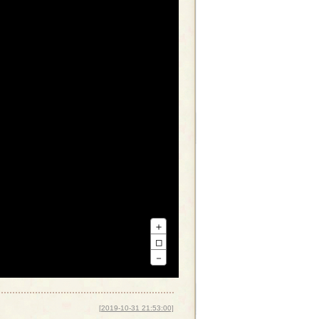
＋
□
－
[2019-10-31 21:53:00]