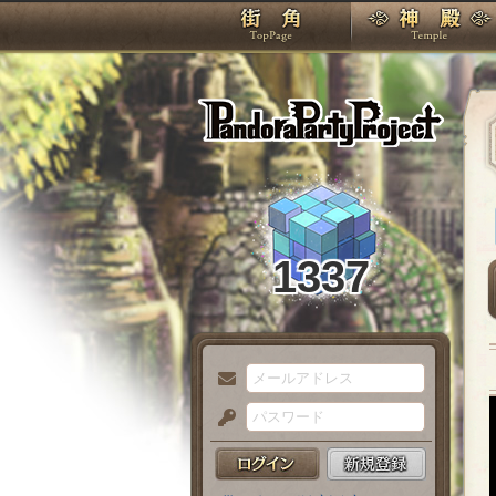
TOP
Pando
1337
メ
ー
パ
ル
ス