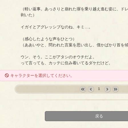
（軽い返事。あっさりと崩れた塀を乗り越え進む姿に、ド
剥いた）
イガイとアグレッシブなのね、キミ…。
（感心したような声をひとつ）
（ああいやと、問われた言葉を思い出し、僅かばかり首を
ウン、そう。ここがアタシのオウチだよ。
って言っても、カッテに住み着いてるダケだけど。
キャラクターを選択してください。
1
«
‹
next
last
first
prev
›
»
戻る