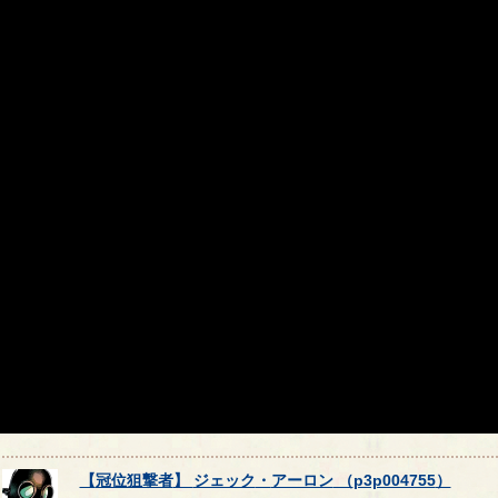
【
冠位狙撃者
】
ジェック
・
アーロン
（
p3p004755
）