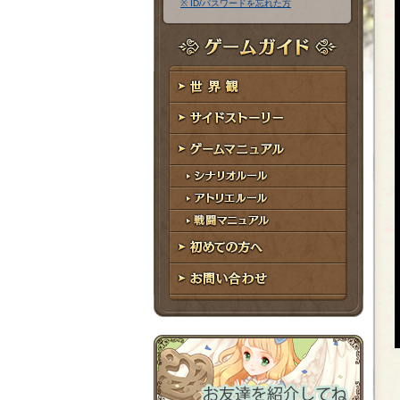
※ ID/パスワードを忘れた方
ア
ワ
ド
ー
レ
ド
ゲームガイド
ス
世界観
サイドストーリー
ゲームマニュアル
シナリオルール
アトリエルール
戦闘マニュアル
初めての方へ
お問い合わせ