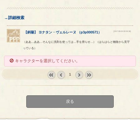
→詳細検索
[2017-08-04 00:04:36]
【
斜陽
】
ヨナタン
・
ヴェルレーヌ
（
p3p000571
）
（ああ…ああ…そんなに洗剤を使っては…手を滑らせ…）（はらはらと物陰から見守
っている）
キャラクターを選択してください。
1
« first
‹
next ›
last »
prev
戻る