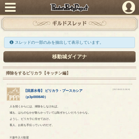
PandoraPartyProject
ギルドスレッド
スレッドの一部のみを抽出して表示しています。
移動城ダイアナ
掃除をするピリカラ【キッチン編】
[2017-08-03 21:38:24]
【
回原水母
】
ピリカラ
・
プースカシア
（
p3p000640
）
人を招くからには、掃除をしなければ。
城も、はらのなかが散らかっていては恥ずかしいだろうからな。
ようし、ピリカラに任せておけ。
客人、お前も手伝っていいのだぞ。
※途中入り歓迎