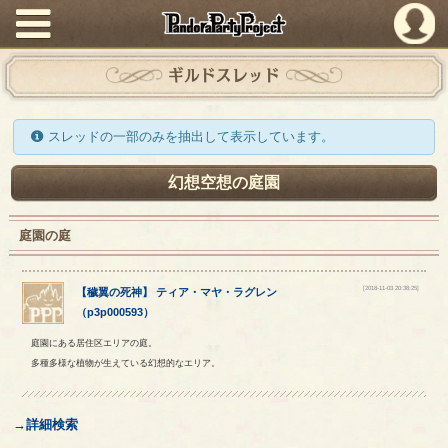
PandoraPartyProject
ギルドスレッド
スレッドの一部のみを抽出して表示しています。
幻想空想の庭園
庭園の庭
[2018-11-03 20:38:25]
【
穢翼の死神
】
ティア
・
マヤ
・
ラグレン
（
p3p000593
）
庭園にある居住区エリアの庭。
多種多様な植物が生えている幻想的なエリア。
→詳細検索