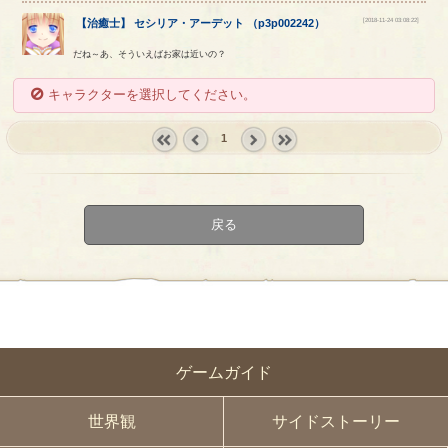
[2018-11-24 03:08:22]
【
治癒士
】
セシリア
・
アーデット
（
p3p002242
）
だね～あ、そういえばお家は近いの？
キャラクターを選択してください。
1
« first
‹
next ›
last »
prev
戻る
ゲームガイド
世界観
サイドストーリー