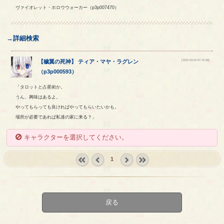
ヴァイオレット・ホロウウォーカー（p3p007470）
→詳細検索
[2021-03-04 07:15:08]
【
穢翼の死神
】
ティア
・
マヤ
・
ラグレン
（
p3p000593
）
「タロットと占星術か。
うん、興味はあるよ。
やってもらっても良ければやってもらいたいかも。
場所が必要であれば私達の家に来る？」
キャラクターを選択してください。
1
« first
‹
next ›
last »
prev
戻る