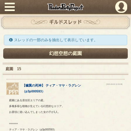
PandoraPartyProject
ギルドスレッド
スレッドの一部のみを抽出して表示しています。
幻想空想の庭園
庭園 15
[2021-03-03 12:23:28]
【
穢翼の死神
】
ティア
・
マヤ
・
ラグレン
（
p3p000593
）
庭園にある居住区エリアの庭。
多種多様な植物が生えている幻想的なエリア。
お昼頃に迷い込んでしまった女の子が1人。
======
ティア・マヤ・ラグレン（p3p000593）