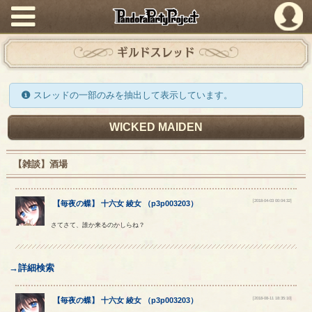
PandoraPartyProject
ギルドスレッド
スレッドの一部のみを抽出して表示しています。
WICKED MAIDEN
【雑談】酒場
[2018-04-03 00:04:32]
【
毎夜の蝶
】
十六女
綾女
（
p3p003203
）
さてさて、誰か来るのかしらね？
→詳細検索
[2018-08-11 18:35:10]
【
毎夜の蝶
】
十六女
綾女
（
p3p003203
）