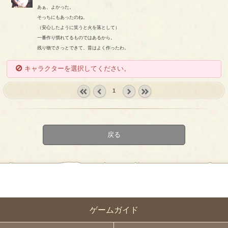
あぁ、よかった。
そっちにもあったのね。
（安心したように笑うと火を落として）
一番作り慣れてるものではあるから。
残り物でさっとできて、昔はよく作ったわ。
キャラクターを選択してください。
1
« first
‹
next ›
last »
prev
戻る
ゲームガイド