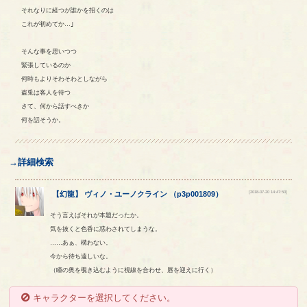
それなりに経つが誰かを招くのは
これが初めてか…｣
そんな事を思いつつ
緊張しているのか
何時もよりそわそわとしながら
盗兎は客人を待つ
さて、何から話すべきか
何を話そうか。
→詳細検索
[2018-07-20 14:47:50]
【
幻龍
】
ヴィノ
・
ユーノクライン
（
p3p001809
）
そう言えばそれが本題だったか。
気を抜くと色香に惑わされてしまうな。
……あぁ、構わない。
今から待ち遠しいな。
（瞳の奥を覗き込むように視線を合わせ、唇を迎えに行く）
キャラクターを選択してください。