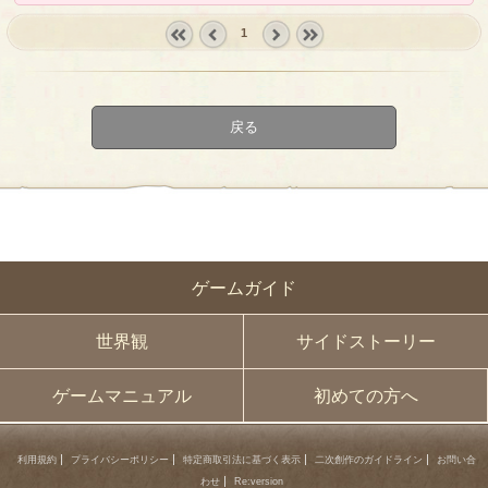
1
« first
‹
next ›
last »
prev
戻る
ゲームガイド
世界観
サイドストーリー
ゲームマニュアル
初めての方へ
利用規約
プライバシーポリシー
特定商取引法に基づく表示
二次創作のガイドライン
お問い合
わせ
Re:version