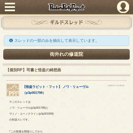
PandoraPartyProject
ギルドスレッド
スレッドの一部のみを抽出して表示しています。
街外れの修道院
【個別RP】司書と怪盗の綺想曲
[2018-07-17 23:46:10]
【
怪盗ラビット・フット
】
ノワ
・
リェーヴル
（
p3p001798
）
※このスレッドは
ノワ・リェーヴル(p3p001798)と
ヴィノ・ユーノクライン(p3p001809)
の対談スレです。
｢この部屋を間借りしてから