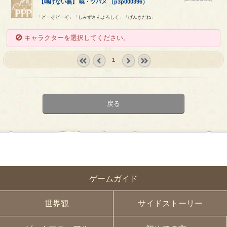
【
鳴けない燕
】
暁
・
ツバメ
（
p3p000396
）
「どーぞどーぞ」「しみずさんよろしく」「げんきだね」
キャラクターを選択してください。
1
« first
‹
next ›
last »
prev
戻る
ゲームガイド
世界観
サイドストーリー