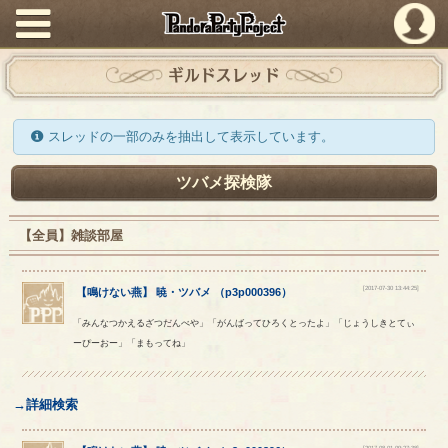
PandoraPartyProject
ギルドスレッド
スレッドの一部のみを抽出して表示しています。
ツバメ探検隊
【全員】雑談部屋
[2017-07-30 13:44:25]
【
鳴けない燕
】
暁
・
ツバメ
（
p3p000396
）
「みんなつかえるざつだんべや」「がんばってひろくとったよ」「じょうしきとてぃ
ーぴーおー」「まもってね」
→詳細検索
[2017-08-01 09:27:38]