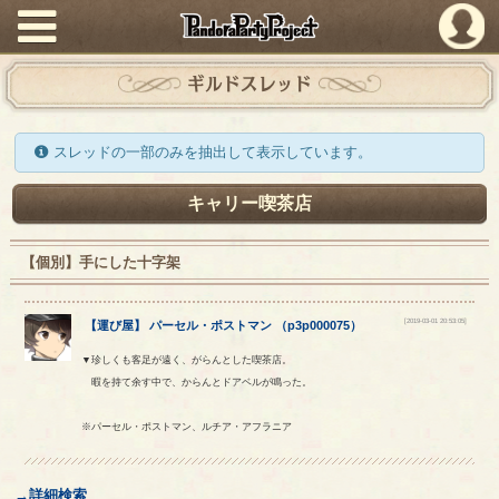
PandoraPartyProject
ギルドスレッド
スレッドの一部のみを抽出して表示しています。
キャリー喫茶店
【個別】手にした十字架
[2019-03-01 20:53:05]
【
運び屋
】
パーセル
・
ポストマン
（
p3p000075
）
▼珍しくも客足が遠く、がらんとした喫茶店。
暇を持て余す中で、からんとドアベルが鳴った。
※パーセル・ポストマン、ルチア・アフラニア
→詳細検索