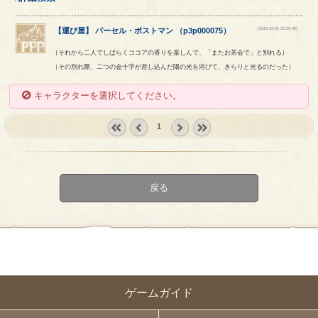
[2019-03-01 23:59:40]
【
運び屋
】
パーセル
・
ポストマン
（
p3p000075
）
（それから二人でしばらくココアの香りを楽しんで、「またお茶会で」と別れる）
（その別れ際、二つの金十字が差し込んだ陽の光を浴びて、きらりと光るのだった）
キャラクターを選択してください。
1
« first
‹
next ›
last »
prev
戻る
ゲームガイド