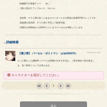
・砂糖菓子の茶葉ティー etc...
・【取り置き】アップルパイ 1ホール
店内席、テラス席の近くにあるカウンターとその周辺の高速RP用スレッドです。
高速用の店内席、テラス席と平行して参加可能。
日曜日の20時頃から22時半ぐらいまでパーセルが常駐しています。
→詳細検索
[2019-01-06 22:17:55]
【
運び屋
】
パーセル
・
ポストマン
（
p3p000075
）
ちっと変わった調味料っつーには対価が大きすぎるな。（肩を竦めて首を振る）
ま、追々新作については考えるさ。
キャラクターを選択してください。
1
« first
‹
next ›
last »
prev
戻る