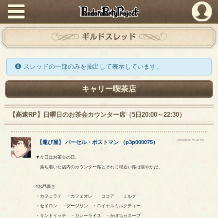
PandoraPartyProject
ギルドスレッド
スレッドの一部のみを抽出して表示しています。
キャリー喫茶店
【高速RP】日曜日のお茶会カウンター席（5日20:00～22:30）
[2019-01-05 23:46:22]
【
運び屋
】
パーセル
・
ポストマン
（
p3p000075
）
▼今日はお茶会の日。
落ち着いた店内のカウンター席とそれに程近い席は賑やかだ。
○お品書き
・カフェラテ ・カフェオレ ・ココア ・ミルク
・セイロン ・ダージリン ・ロイヤルミルクティー
・サンドイッチ ・カレーライス ・かぼちゃスープ