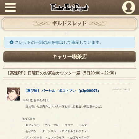
PandoraPartyProject
ギルドスレッド
スレッドの一部のみを抽出して表示しています。
キャリー喫茶店
【高速RP】日曜日のお茶会カウンター席（5日20:00～22:30）
[2019-01-05 23:46:22]
【
運び屋
】
パーセル
・
ポストマン
（
p3p000075
）
▼今日はお茶会の日。
落ち着いた店内のカウンター席とそれに程近い席は賑やかだ。
○お品書き
・カフェラテ ・カフェオレ ・ココア ・ミルク
・セイロン ・ダージリン ・ロイヤルミルクティー
・サンドイッチ ・カレーライス ・かぼちゃスープ