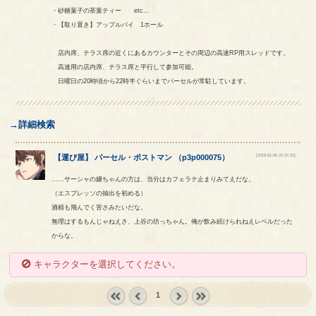
・砂糖菓子の茶葉ティー etc...
・【取り置き】アップルパイ 1ホール
店内席、テラス席の近くにあるカウンターとその周辺の高速RP用スレッドです。
高速用の店内席、テラス席と平行して参加可能。
日曜日の20時頃から22時半ぐらいまでパーセルが常駐しています。
→詳細検索
[2019-01-06 21:37:21]
【
運び屋
】
パーセル
・
ポストマン
（
p3p000075
）
……サーシャの嬢ちゃんの方は、当分はカフェラテ止まりみてえだな。
（エスプレッソの抽出を初める）
酒精も飛んでく苦さみたいだな。
無理はするもんじゃねえさ、上谷の坊っちゃん。俺が飲み続けられねえレベルだった
からな。
キャラクターを選択してください。
1
« first
‹
next ›
last »