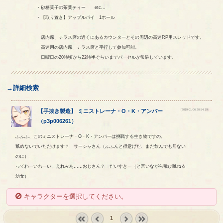
・砂糖菓子の茶葉ティー etc...
・【取り置き】アップルパイ 1ホール
店内席、テラス席の近くにあるカウンターとその周辺の高速RP用スレッドです。
高速用の店内席、テラス席と平行して参加可能。
日曜日の20時頃から22時半ぐらいまでパーセルが常駐しています。
→詳細検索
[2019-01-06 20:54:19]
【
手抜き製造
】
ミニストレーナ
・
O・K
・
アンバー
（
p3p006261
）
ふふふ、このミニストレーナ・O・K・アンバーは挑戦する生き物ですの。
舐めないでいただけます？ サーシャさん（ふふんと得意げだ、まだ飲んでも居ない
のに）
ってわーいわーい、えれみあ……おじさん？ だいすきー（と言いながら飛び跳ねる
幼女）
キャラクターを選択してください。
1