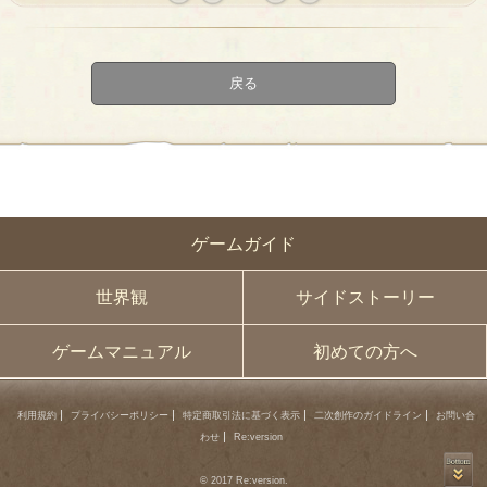
« first
‹
next ›
last »
prev
戻る
ゲームガイド
世界観
サイドストーリー
ゲームマニュアル
初めての方へ
利用規約
プライバシーポリシー
特定商取引法に基づく表示
二次創作のガイドライン
お問い合
わせ
Re:version
© 2017 Re:version.