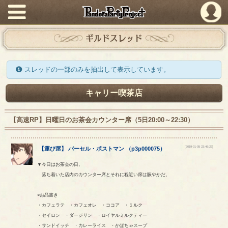
PandoraPartyProject
ギルドスレッド
スレッドの一部のみを抽出して表示しています。
キャリー喫茶店
【高速RP】日曜日のお茶会カウンター席（5日20:00～22:30）
[2019-01-05 23:46:22]
【
運び屋
】
パーセル
・
ポストマン
（
p3p000075
）
▼今日はお茶会の日。
落ち着いた店内のカウンター席とそれに程近い席は賑やかだ。
○お品書き
・カフェラテ ・カフェオレ ・ココア ・ミルク
・セイロン ・ダージリン ・ロイヤルミルクティー
・サンドイッチ ・カレーライス ・かぼちゃスープ