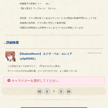
・砂糖菓子の茶葉ティー etc...
・【取り置き】アップルパイ 1ホール
店内席、テラス席の近くにあるカウンターとその周辺の高速RP用スレッドです。
高速用の店内席、テラス席と平行して参加可能。
日曜日の20時頃から22時半ぐらいまでパーセルが常駐しています。
→詳細検索
[2019-01-06 20:07:32]
【
ShadowRecon
】
エイヴ
・
ベル
・
エレミア
（
p3p003451
）
二人共あけましておめでとう。（手をひらひらと振る）
サーシャさんのそれは晴れ着、というやつだろうか。よく似合っている。
キャラクターを選択してください。
1
« first
‹
next ›
last »
prev