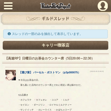
PandoraPartyProject
ギルドスレッド
スレッドの一部のみを抽出して表示しています。
キャリー喫茶店
【高速RP】日曜日のお茶会カウンター席（5日20:00～22:30）
[2019-01-05 23:46:22]
【
運び屋
】
パーセル
・
ポストマン
（
p3p000075
）
▼今日はお茶会の日。
落ち着いた店内のカウンター席とそれに程近い席は賑やかだ。
○お品書き
・カフェラテ ・カフェオレ ・ココア ・ミルク
・セイロン ・ダージリン ・ロイヤルミルクティー
・サンドイッチ ・カレーライス ・かぼちゃスープ