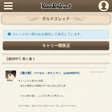
PandoraPartyProject
ギルドスレッド
スレッドの一部のみを抽出して表示しています。
キャリー喫茶店
【個別RP】夜に逢う
[2018-11-27 02:00:17]
【
運び屋
】
パーセル
・
ポストマン
（
p3p000075
）
▼とっぷりと更けた深夜。
誰もが寝静まる暗闇の中で光と言えば月と星。
そんな夜の森に、ふと立ち寄った男がいた。
※パーセル・ポストマンとサーシャ・O・エンフィールド