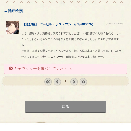
→詳細検索
[2018-12-04 03:32:14]
【
運び屋
】
パーセル
・
ポストマン
（
p3p000075
）
よう、嬢ちゃん。期待通り来てくれて安心したぜ。（特に悪びれた様子もなく、サー
シャだとわかればカンテラの扉を半分ほど閉じてぼんやりとした光量にまで調整す
る）
仕事帰りに近くを通りがかったもんだから、顔でも見に来ようと思ってな。しっかり
狩人してるようで安心……っつーか、劇役者みたいな口上で驚いたぜ。
キャラクターを選択してください。
1
« first
‹
next ›
last »
prev
戻る