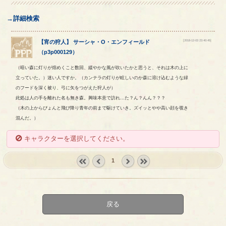
→詳細検索
[2018-12-03 23:40:45]
【
宵の狩人
】
サーシャ
・
O
・
エンフィールド
（
p3p000129
）
（暗い森に灯りが煌めくこと数回、緩やかな風が吹いたかと思うと、それは木の上に
立っていた。）迷い人ですか。（カンテラの灯りが眩しいのか森に溶け込むような緑
のフードを深く被り、弓に矢をつがえた狩人が）
此処は人の手を離れた名も無き森。興味本意で訪れ…た？ん？んん？？？
（木の上からぴょんと飛び降り青年の前まで駆けていき。ズイッとやや高い顔を覗き
混んだ。）
キャラクターを選択してください。
1
« first
‹
next ›
last »
prev
戻る