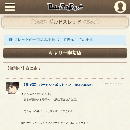
PandoraPartyProject
ギルドスレッド
スレッドの一部のみを抽出して表示しています。
キャリー喫茶店
【個別RP】夜に逢う
[2018-11-27 02:00:17]
【
運び屋
】
パーセル
・
ポストマン
（
p3p000075
）
▼とっぷりと更けた深夜。
誰もが寝静まる暗闇の中で光と言えば月と星。
そんな夜の森に、ふと立ち寄った男がいた。
※パーセル・ポストマンとサーシャ・O・エンフィールド