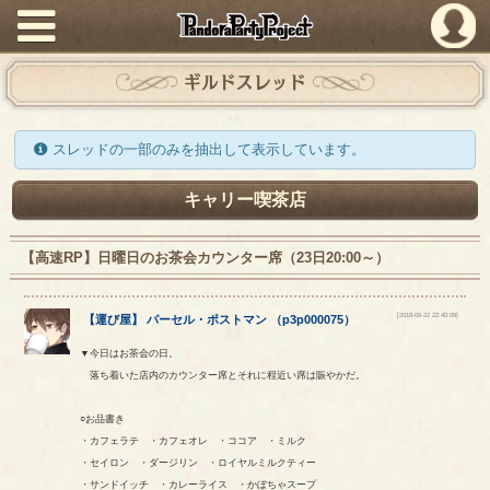
PandoraPartyProject
ギルドスレッド
スレッドの一部のみを抽出して表示しています。
キャリー喫茶店
【高速RP】日曜日のお茶会カウンター席（23日20:00～）
[2018-09-22 22:40:09]
【
運び屋
】
パーセル
・
ポストマン
（
p3p000075
）
▼今日はお茶会の日。
落ち着いた店内のカウンター席とそれに程近い席は賑やかだ。
○お品書き
・カフェラテ ・カフェオレ ・ココア ・ミルク
・セイロン ・ダージリン ・ロイヤルミルクティー
・サンドイッチ ・カレーライス ・かぼちゃスープ