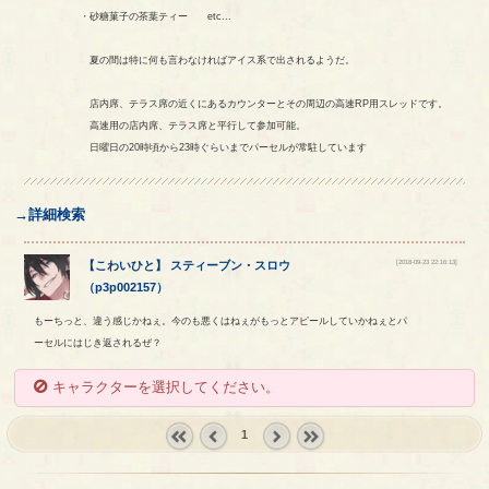
・砂糖菓子の茶葉ティー etc...
夏の間は特に何も言わなければアイス系で出されるようだ。
店内席、テラス席の近くにあるカウンターとその周辺の高速RP用スレッドです。
高速用の店内席、テラス席と平行して参加可能。
日曜日の20時頃から23時ぐらいまでパーセルが常駐しています
→詳細検索
[2018-09-23 22:16:13]
【
こわいひと
】
スティーブン
・
スロウ
（
p3p002157
）
もーちっと、違う感じかねぇ。今のも悪くはねぇがもっとアピールしていかねぇとパ
ーセルにはじき返されるぜ？
キャラクターを選択してください。
1
« first
‹
next ›
last »
prev