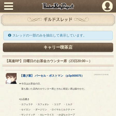
PandoraPartyProject
ギルドスレッド
スレッドの一部のみを抽出して表示しています。
キャリー喫茶店
【高速RP】日曜日のお茶会カウンター席（23日20:00～）
[2018-09-22 22:40:09]
【
運び屋
】
パーセル
・
ポストマン
（
p3p000075
）
▼今日はお茶会の日。
落ち着いた店内のカウンター席とそれに程近い席は賑やかだ。
○お品書き
・カフェラテ ・カフェオレ ・ココア ・ミルク
・セイロン ・ダージリン ・ロイヤルミルクティー
・サンドイッチ ・カレーライス ・かぼちゃスープ