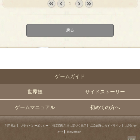
1
« first
‹
next ›
last »
prev
戻る
ゲームガイド
世界観
サイドストーリー
ゲームマニュアル
初めての方へ
利用規約
プライバシーポリシー
特定商取引法に基づく表示
二次創作のガイドライン
お問い合
わせ
Re:version