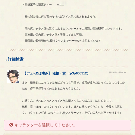
・砂糖菓子の茶葉ティー etc...
夏の間は特に何も言わなければアイス系で出されるようだ。
店内席、テラス席の近くにあるカウンターとその周辺の高速RP用スレッドです。
高速用の店内席、テラス席と平行して参加可能。
日曜日の20時頃から23時ぐらいまでパーセルが常駐しています
→詳細検索
[2018-09-23 22:00:43]
【
デュ○ダは嗜み
】
穂根
・
貢
（
p3p006312
）
まあ、最終的にぶっちゃければどっちも手段で、過程が違うだけってことになるのか
ねえ。得手不得手ってのはあるんだろうけどさ。
お嬢さん、それにさっき入ってきたお嬢さんもこんばんは、はじめまして。
穂根 貢（ほね みつぐ）っていいます。好きに呼んでくださいな、今後とも宜し
く。（タイミング逃したのでこれ幸いとサーシャ、ラダの二人へと声をかけます）
キャラクターを選択してください。