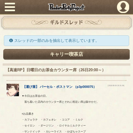
PandoraPartyProject
ギルドスレッド
スレッドの一部のみを抽出して表示しています。
キャリー喫茶店
【高速RP】日曜日のお茶会カウンター席（26日20:00～）
[2018-08-26 20:31:36]
【
運び屋
】
パーセル
・
ポストマン
（
p3p000075
）
▼今日はお茶会の日。
落ち着いた店内のカウンター席とそれに程近い席は賑やかだ。
○お品書き
・カフェラテ ・カフェオレ ・ココア ・ミルク
・セイロン ・ダージリン ・ロイヤルミルクティー
・サンドイッチ ・カレーライス ・かぼちゃスープ