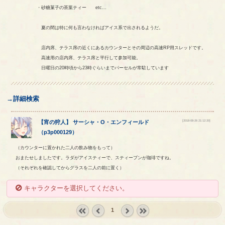
・砂糖菓子の茶葉ティー etc...
夏の間は特に何も言わなければアイス系で出されるようだ。
店内席、テラス席の近くにあるカウンターとその周辺の高速RP用スレッドです。
高速用の店内席、テラス席と平行して参加可能。
日曜日の20時頃から23時ぐらいまでパーセルが常駐しています
→詳細検索
[2018-08-26 21:12:20]
【
宵の狩人
】
サーシャ
・
O
・
エンフィールド
（
p3p000129
）
（カウンターに置かれた二人の飲み物をもって）
おまたせしましたです。ラダがアイスティーで、スティーブンが珈琲ですね。
（それぞれを確認してからグラスを二人の前に置く）
キャラクターを選択してください。
1
« first
‹
next ›
last »