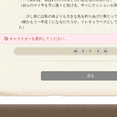
（自らのマイ竿を手に揚々と告げる。中々にテンションが
……少し前には私の体よりも大きな魚を釣りあげた事だっ
（確かもう一年近くになるだろうか。イレギュラーズとし
た）
キャラクターを選択してください。
1
«
‹
next
last
first
prev
›
»
戻る