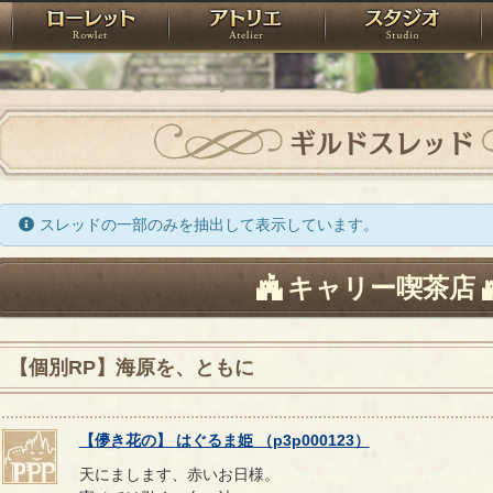
神殿
ローレット
アトリエ
raPartyProject
ギルドスレッド
スレッドの一部のみを抽出して表示しています。
キャリー喫茶店
【個別RP】海原を、ともに
【
儚き花の
】
はぐるま姫
（
p3p000123
）
天にまします、赤いお日様。