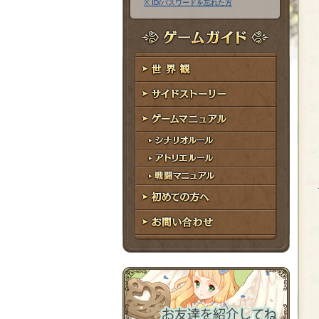
※ ID/パスワードを忘れた方
ア
ワ
ド
ー
レ
ド
ゲームガイド
ス
世界観
サイドストーリー
ゲームマニュアル
シナリオルール
アトリエルール
戦闘マニュアル
初めての方へ
お問い合わせ