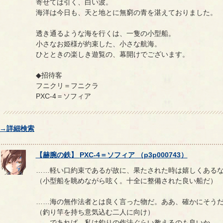
寄せては引く、白い波。
海洋は今日も、天と地とに無窮の青を湛えておりました。
透き通るような海を行くは、一隻の小型船。
小さなお姫様が約束した、小さな航海。
ひとときの楽しき遊覧の、幕開けでございます。
◆招待客
フニクリ＝フニクラ
PXC-4＝ソフィア
→詳細検索
【
赫腕の鉄
】
PXC-4
＝
ソフィア
（
p3p000743
）
……軽い口約束であるが故に、果たされた時は嬉しくある
（小型船を眺めながら呟く。十全に整備された良い船だ）
……海の無作法者とは良く言った物だ。ああ、確かにそう
（釣り竿を持ち意気込む二人に向け）
……であれば、私は釣りの作法ぐらい教えるのも良いか。