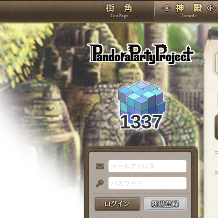
TOP
Pando
1337
メ
ー
パ
ル
ス