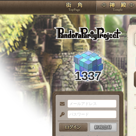
TOP
Pando
1337
メ
ー
パ
ル
ス