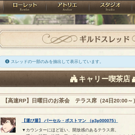
神殿
ローレット
アトリエ
raPartyProject
ギルドスレッド
スレッドの一部のみを抽出して表示しています。
キャリー喫茶店
【高速RP】日曜日のお茶会 テラス席（24日20:00～
【
運び屋
】
パーセル
・
ポストマン
（
p3p000075
）
▼カウンターにほど近い、開放感のあるテラス席。