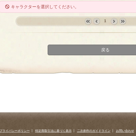
キャラクターを選択してください。
1
«
‹
next
last
first
prev
›
»
戻る
プライバシーポリシー
特定商取引法に基づく表示
二次創作のガイドライン
お問い合わせ