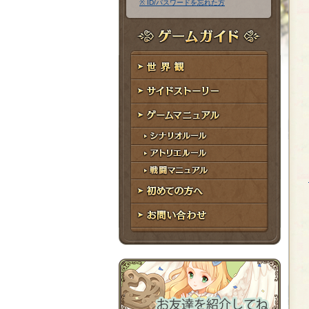
※ ID/パスワードを忘れた方
ア
ワ
ド
ー
レ
ド
ゲームガイド
ス
世界観
サイドストーリー
ゲームマニュアル
シナリオルール
アトリエルール
戦闘マニュアル
初めての方へ
お問い合わせ