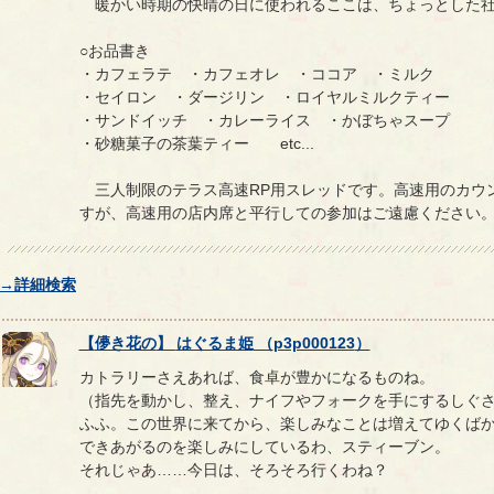
暖かい時期の快晴の日に使われるここは、ちょっとした社
○お品書き
・カフェラテ ・カフェオレ ・ココア ・ミルク
・セイロン ・ダージリン ・ロイヤルミルクティー
・サンドイッチ ・カレーライス ・かぼちゃスープ
・砂糖菓子の茶葉ティー etc...
三人制限のテラス高速RP用スレッドです。高速用のカウ
すが、高速用の店内席と平行しての参加はご遠慮ください
→詳細検索
【
儚き花の
】
はぐるま姫
（
p3p000123
）
カトラリーさえあれば、食卓が豊かになるものね。
（指先を動かし、整え、ナイフやフォークを手にするしぐ
ふふ。この世界に来てから、楽しみなことは増えてゆくば
できあがるのを楽しみにしているわ、スティーブン。
それじゃあ……今日は、そろそろ行くわね？