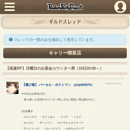
PandoraPartyProject
ギルドスレッド
スレッドの一部のみを抽出して表示しています。
キャリー喫茶店
【高速RP】日曜日のお茶会カウンター席（10日20:00～）
[2018-06-09 16:45:12]
【
運び屋
】
パーセル
・
ポストマン
（
p3p000075
）
▼今日はお茶会の日。
落ち着いた店内のカウンター席とそれに程近い席は賑やかだ。
○お品書き
・カフェラテ ・カフェオレ ・ココア ・ミルク
・セイロン ・ダージリン ・ロイヤルミルクティー
・サンドイッチ ・カレーライス ・かぼちゃスープ