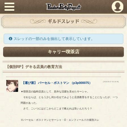
PandoraPartyProject
ギルドスレッド
スレッドの一部のみを抽出して表示しています。
キャリー喫茶店
【個別RP】デキる店員の教育方法
[2018-05-07 00:18:46]
【
運び屋
】
パーセル
・
ポストマン
（
p3p000075
）
▼喫茶店の臨時店員として、意外な活躍を見せたサーシャ。
それならば、ともう少し何か任せてみようと店員教育をすることになったが、一つ
問題があった。
さて、こいつにはどこからどこまで教えれば良いんだろう？
※パーセル・ポストマンとサーシャ・O・エンフィールドの個別スレ