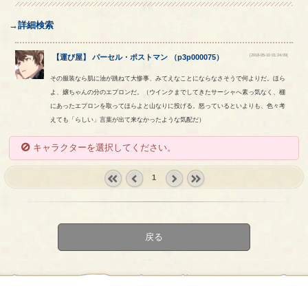
→詳細検索
[2018-05-10 01:24:09]
【
運び屋
】
パーセル
・
ポストマン
（
p3p000075
）
その服装なら肌に油が跳ねて大惨事、みてえなことにならなさそうで何よりだ。ほら
よ、嬢ちゃんの分のエプロンだ。（ウインクまでしてきたサーシャへ素っ気なく、棚
にあったエプロンを取ってほらよと山なりに投げる。怒っているといよりも、色々考
えても「らしい」言葉が出て来なかったような気配だ）
キャラクターを選択してください。
1
« first
‹
next ›
last »
prev
戻る