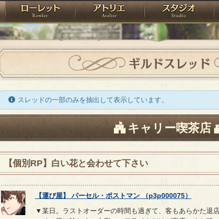
神殿
ローレット
アトリエ
raPartyProject
ギルドスレッド
スレッドの一部のみを抽出して表示しています。
キャリー喫茶店
【個別RP】白い花と会わせて下さい
【
運び屋
】
パーセル
・
ポストマン
（
p3p000075
）
▼某日。ラストオーダーの時間も過ぎて、客もあらかた退