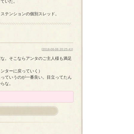
ていた。
クステンションの個別スレッド。
[2018-06-06 20:25:41]
だな。そこならアンタのご主人様も満足
ウンターに戻っていく）
えっていうのが一番良い。目立ってたん
からな。