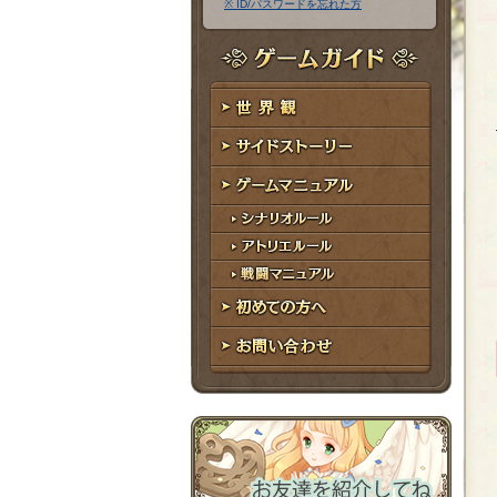
※ ID/パスワードを忘れた方
ア
ワ
ド
ー
レ
ド
ゲームガイド
ス
世界観
サイドストーリー
ゲームマニュアル
シナリオルール
アトリエルール
戦闘マニュアル
初めての方へ
お問い合わせ