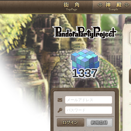
TOP
Pando
1337
メ
ー
パ
ル
ス