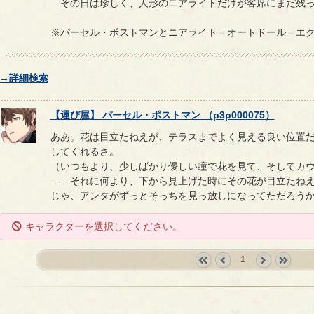
その日は珍しく、人形のニアライトだけが客席にまだ残っ
※パーセル・ポストマンとニアライト＝オートドール＝エ
→詳細検索
【
運び屋
】
パーセル
・
ポストマン
（
p3p000075
）
ああ。花は目立たねえが、テラスまでよく見える良い位置
してくれるさ。
（いつもより、少しばかり優しい瞳で花を見て、そしてカ
……それに何より、下から見上げた時にその花が目立たね
じゃ、アンタがずっとそっちを見っ放しになってただろう
キャラクターを選択してください。
1
«
‹
next
last
first
prev
›
»