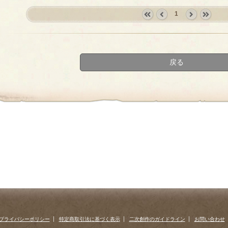
1
«
‹
next
last
first
prev
›
»
戻る
プライバシーポリシー
特定商取引法に基づく表示
二次創作のガイドライン
お問い合わせ