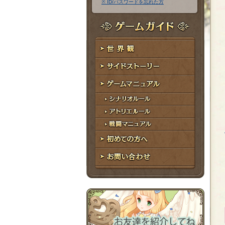
※ ID/パスワードを忘れた方
ア
ワ
ド
ー
レ
ド
ゲームガイド
ス
世界観
サイドストーリー
ゲームマニュアル
シナリオルール
アトリエルール
戦闘マニュアル
初めての方へ
お問い合わせ