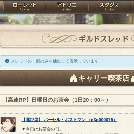
神殿
ローレット
アトリエ
raPartyProject
ギルドスレッド
スレッドの一部のみを抽出して表示しています。
キャリー喫茶店
【高速RP】日曜日のお茶会（1日20：00～）
【
運び屋
】
パーセル
・
ポストマン
（
p3p000075
）
▼今日はお茶会の日。