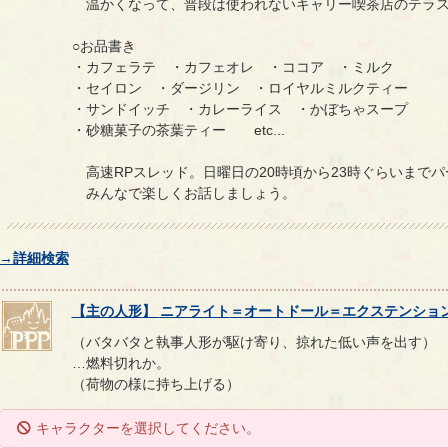
温かくなって、普段は使われないキャリー喫茶店のテラス
○お品書き
・カフェラテ ・カフェオレ ・ココア ・ミルク
・セイロン ・ダージリン ・ロイヤルミルクティー
・サンドイッチ ・カレーライス ・かぼちゃスープ
・砂糖菓子の茶葉ティー etc...
高速RPスレッド。日曜日の20時頃から23時ぐらいまで
みんなで楽しくお話しましょう。
→詳細検索
【
主の人形
】
ニアライト
＝
オートドール
＝
エクステンショ
（バタバタと執事人形が駆け寄り、掠れた低い声を出す）
…燃料切れか。
（荷物の様に持ち上げる）
キャラクターを選択してください。