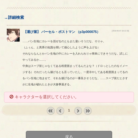
→詳細検索
[2018-05-07 18:12:33]
【
運び屋
】
パーセル
・
ポストマン
（
p3p000075
）
……パン生地にカレーを混ぜるのともまた違いそうだな、そりゃ。
（ふぅん、と異界の知識を聞いて感心したように声を上げる）
それならなんとかパン生地の中にカレーを入れられりゃ簡単にできそうだな。試しに
やってみるか……。
中身はスープ状じゃなくてある程度固まってるんだよな？（ドロっとしたのをイメー
ジする）それだったら揚げるとも言っていたし、一度冷やしてある程度固まってるの
をパン生地に包ませて、それを揚げるのが一番良さそうだな。……スープ状だとさす
がに生地が破れたときが大惨事過ぎる。
キャラクターを選択してください。
1
« first
‹
next ›
last »
prev
戻る