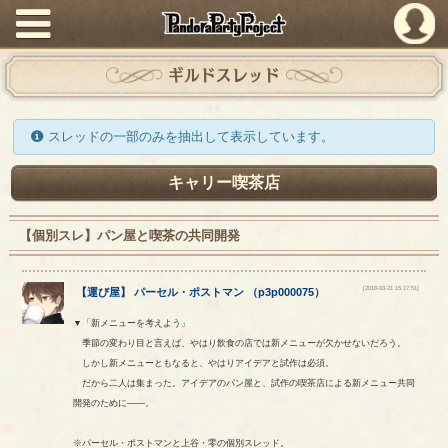
PandoraPartyProject
ギルドスレッド
スレッドの一部のみを抽出して表示しています。
キャリー喫茶店
【個別スレ】パン屋と喫茶の共同開発
[2018-03-21 15:17:51]
【
運び屋
】
パーセル
・
ポストマン
（
p3p000075
）
▼「新メニューを考えよう」
季節の変わり目と言えば、やはり飲食の店では新メニューが欠かせないだろう。
しかし新メニューともなると、やはりアイデアと試作は必須。
だから二人は集まった。アイデアのパン屋と、試作の喫茶店による新メニュー共同
開発のために――。
※パーセル・ポストマンと上谷・零の個別スレッド。