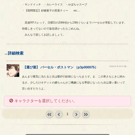
・サンドイッチ ・カレーライス ・かぼちゃスープ
・【期間限定】砂糖菓子の茶葉ティー etc...
高速RPスレッド。日曜日の20時頃から23時ぐらいまでパーセルが常駐しています。
快復しきってないので返信遅かったらごめんね。
みんなで楽しくお話しましょう。
→詳細検索
[2018-01-28 20:47:38]
【
運び屋
】
パーセル
・
ポストマン
（
p3p000075
）
あんまり暖気に当たると次は暖炉の妖精になっちまうぞ。ま、この寒さもじきに終わ
るさ。少しだけオデットの嬢ちゃんがご機嫌になる季節になったら次は暑い暑いって
言い出すだろうよ。
キャラクターを選択してください。
1
« first
‹
next ›
last »
prev