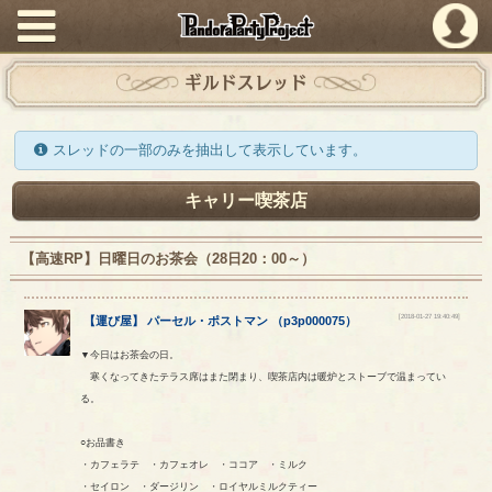
PandoraPartyProject
ギルドスレッド
スレッドの一部のみを抽出して表示しています。
キャリー喫茶店
【高速RP】日曜日のお茶会（28日20：00～）
[2018-01-27 19:40:49]
【
運び屋
】
パーセル
・
ポストマン
（
p3p000075
）
▼今日はお茶会の日。
寒くなってきたテラス席はまた閉まり、喫茶店内は暖炉とストーブで温まってい
る。
○お品書き
・カフェラテ ・カフェオレ ・ココア ・ミルク
・セイロン ・ダージリン ・ロイヤルミルクティー