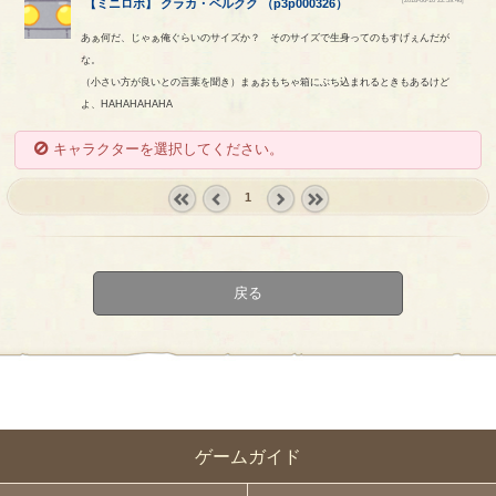
【
ミニロボ
】
クラカ
・
ベルクク
（
p3p000326
）
あぁ何だ、じゃぁ俺ぐらいのサイズか？ そのサイズで生身ってのもすげぇんだが
な。
（小さい方が良いとの言葉を聞き）まぁおもちゃ箱にぶち込まれるときもあるけど
よ、HAHAHAHAHA
キャラクターを選択してください。
1
« first
‹
next ›
last »
prev
戻る
ゲームガイド