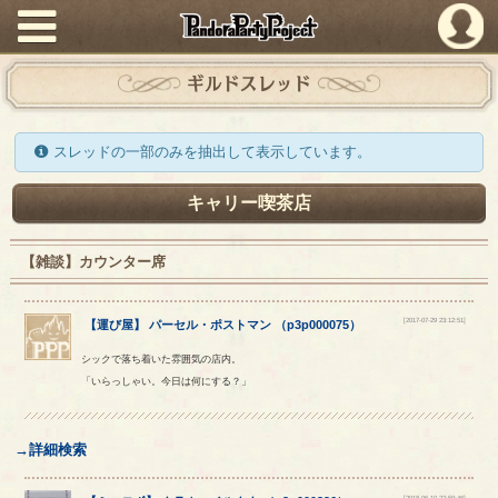
PandoraPartyProject
ギルドスレッド
スレッドの一部のみを抽出して表示しています。
キャリー喫茶店
【雑談】カウンター席
[2017-07-29 23:12:51]
【
運び屋
】
パーセル
・
ポストマン
（
p3p000075
）
シックで落ち着いた雰囲気の店内。
「いらっしゃい。今日は何にする？」
→詳細検索
[2018-06-10 22:59:46]