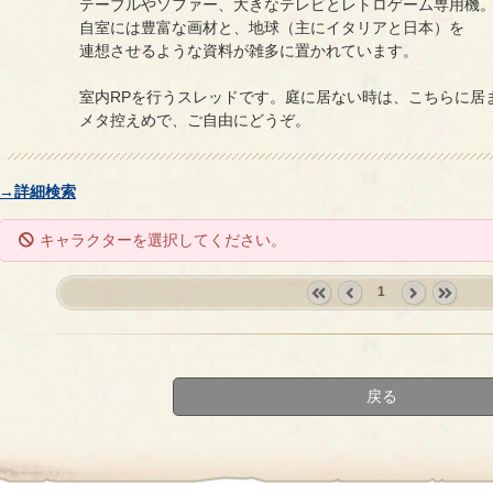
テーブルやソファー、大きなテレビとレトロゲーム専用機
自室には豊富な画材と、地球（主にイタリアと日本）を
連想させるような資料が雑多に置かれています。
室内RPを行うスレッドです。庭に居ない時は、こちらに居
メタ控えめで、ご自由にどうぞ。
→詳細検索
キャラクターを選択してください。
1
«
‹
next
last
first
prev
›
»
戻る