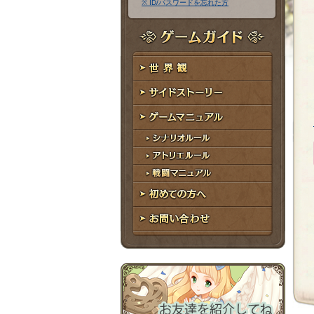
※ ID/パスワードを忘れた方
ア
ワ
ド
ー
レ
ド
ゲームガイド
ス
世界観
サイドストーリー
ゲームマニュアル
シナリオルール
アトリエルール
戦闘マニュアル
初めての方へ
お問い合わせ