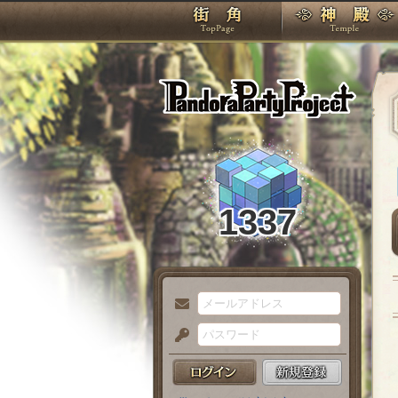
TOP
Pando
1337
メ
ー
パ
ル
ス