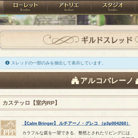
神殿
ローレット
アトリエ
raPartyProject
ギルドスレッド
スレッドの一部のみを抽出して表示しています。
アルコバレーノ
カステッロ【室内RP】
【
Calm Bringer
】
ルチアーノ
・
グレコ
（
p3p004260
）
カラフルな庭を一望できる、整然とされたリビングには、