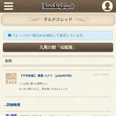
PandoraPartyProject
ギルドスレッド
スレッドの一部のみを抽出して表示しています。
九尾の館「仙狐陵」
客間
[2017-11-11 00:06:39]
【
千年妖狐
】
尾裂
コクリ
（
p3p002788
）
ここは見た通りの客間じゃ。
わいわい騒ぐもよし、飲み食いするもよしじゃ
→詳細検索
[2017-11-11 10:06:31]