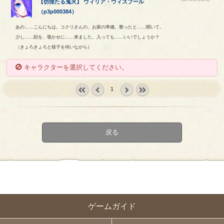
【
彷徨たる鬼火
】
ウィリア
・
ウィスプール
（
p3p000384
）
あの……こんにちは。コクリさんの、お家の準備。整ったと……聞いて。
少し……顔を、覗かせに……来ました。入っても……いいでしょうか？
（きょろきょろと様子を伺いながら）
キャラクターを選択してください。
1
« first
‹
next ›
last »
prev
戻る
ゲームガイド