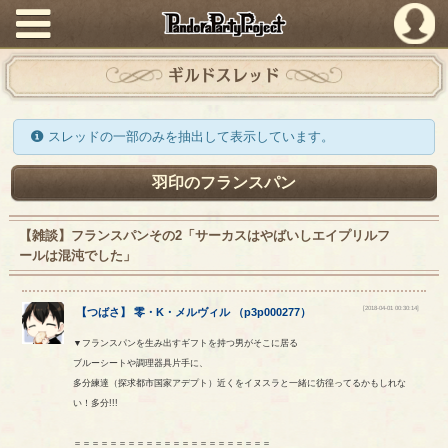
PandoraPartyProject
ギルドスレッド
スレッドの一部のみを抽出して表示しています。
羽印のフランスパン
【雑談】フランスパンその2「サーカスはやばいしエイプリルフ
ールは混沌でした」
[2018-04-01 00:30:14]
【
つばさ
】
零
・
K
・
メルヴィル
（
p3p000277
）
▼フランスパンを生み出すギフトを持つ男がそこに居る
ブルーシートや調理器具片手に、
多分練達（探求都市国家アデプト）近くをイヌスラと一緒に彷徨ってるかもしれな
い！多分!!!
＝＝＝＝＝＝＝＝＝＝＝＝＝＝＝＝＝＝＝＝＝＝