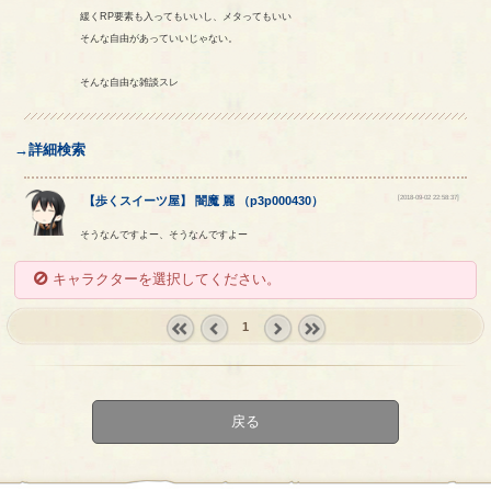
緩くRP要素も入ってもいいし、メタってもいい
そんな自由があっていいじゃない。
そんな自由な雑談スレ
→詳細検索
[2018-09-02 22:58:37]
【
歩くスイーツ屋
】
闇魔
麗
（
p3p000430
）
そうなんですよー、そうなんですよー
キャラクターを選択してください。
1
« first
‹
next ›
last »
prev
戻る